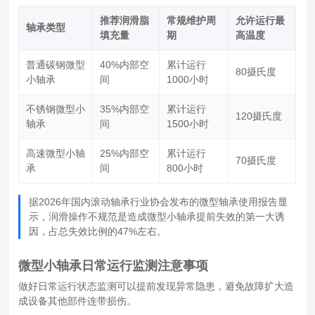
推荐润滑脂
常规维护周
允许运行最
轴承类型
填充量
期
高温度
普通碳钢微型
40%内部空
累计运行
80摄氏度
小轴承
间
1000小时
不锈钢微型小
35%内部空
累计运行
120摄氏度
轴承
间
1500小时
高速微型小轴
25%内部空
累计运行
70摄氏度
承
间
800小时
据2026年国内滚动轴承行业协会发布的微型轴承使用报告显
示，润滑操作不规范是造成微型小轴承提前失效的第一大诱
因，占总失效比例的47%左右。
微型小轴承日常运行监测注意事项
做好日常运行状态监测可以提前发现异常隐患，避免故障扩大造
成设备其他部件连带损伤。