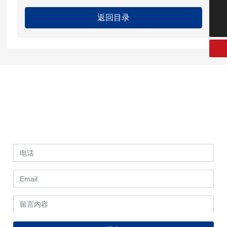
tzsmxzc@163.com
返回目录
获取更多产品服务信息
如果您需要了解更多关于我们的工厂和产品信息，请随时联系我
们的销售团队。我们将竭诚为您提供优质的服务和合适的产品方
案。