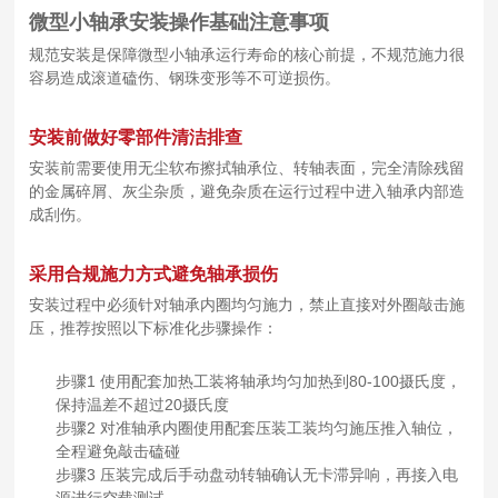
微型小轴承安装操作基础注意事项
规范安装是保障微型小轴承运行寿命的核心前提，不规范施力很
容易造成滚道磕伤、钢珠变形等不可逆损伤。
安装前做好零部件清洁排查
安装前需要使用无尘软布擦拭轴承位、转轴表面，完全清除残留
的金属碎屑、灰尘杂质，避免杂质在运行过程中进入轴承内部造
成刮伤。
采用合规施力方式避免轴承损伤
安装过程中必须针对轴承内圈均匀施力，禁止直接对外圈敲击施
压，推荐按照以下标准化步骤操作：
步骤1 使用配套加热工装将轴承均匀加热到80-100摄氏度，
保持温差不超过20摄氏度
步骤2 对准轴承内圈使用配套压装工装均匀施压推入轴位，
全程避免敲击磕碰
步骤3 压装完成后手动盘动转轴确认无卡滞异响，再接入电