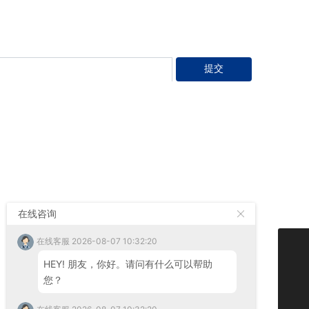
供优质的服务和合适的产品方案。
提交
联系我们
在线咨询
在线客服 2026-08-07 10:32:20
Email:
tzsmxzc@163.com
13757689898
HEY! 朋友，你好。请问有什么可以帮助
电话：
13757689898
tzsmxzc@163.com
您？
Wechat：
13056819933
地址:浙江省台州市温岭市泽国 丹山工业区