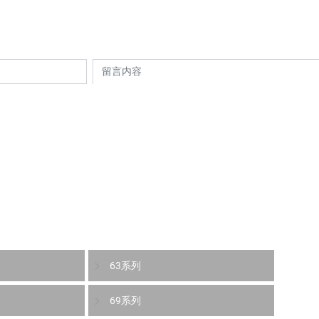
获取更多产品服务信息
厂和产品信息，请随时联系我们的销售团队。我们将竭诚为您提
联系我们
ENGLISH
63系列
69系列